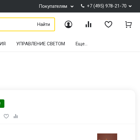
+7 (495) 978-21-70
Покупателям
Найти
Войти
Сравнение
Избранное
Корз
ИЯ
УПРАВЛЕНИЕ СВЕТОМ
Еще...
!