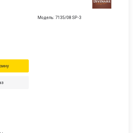
Модель: 7135/08 SP-3
зину
аз
и