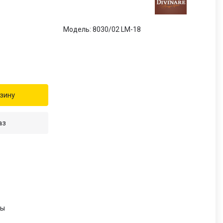
Модель: 8030/02 LM-18
зину
аз
и
ры