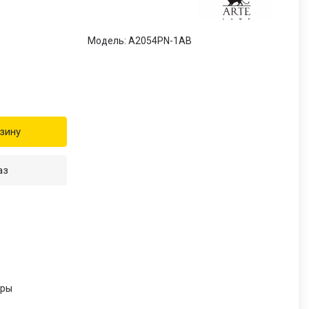
Модель: A2054PN-1AB
зину
аз
и
еры