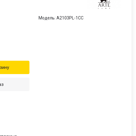
Модель: A2103PL-1CC
зину
аз
и