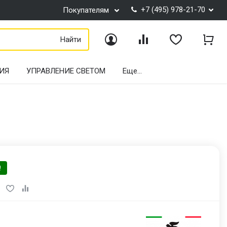
+7 (495) 978-21-70
Покупателям
Найти
Войти
Сравнение
Избранное
Корз
ИЯ
УПРАВЛЕНИЕ СВЕТОМ
Еще...
!