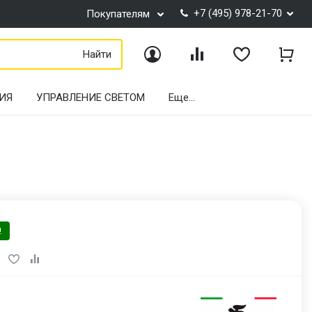
+7 (495) 978-21-70
Покупателям
Найти
Войти
Сравнение
Избранное
Корз
ИЯ
УПРАВЛЕНИЕ СВЕТОМ
Еще...
!