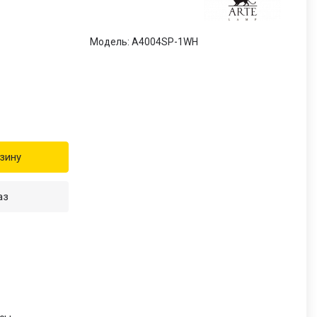
Модель: A4004SP-1WH
зину
аз
и