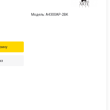
Модель: A4300AP-2BK
зину
аз
и