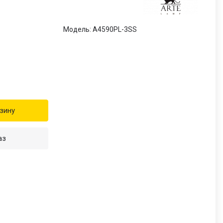
Модель: A4590PL-3SS
зину
аз
и