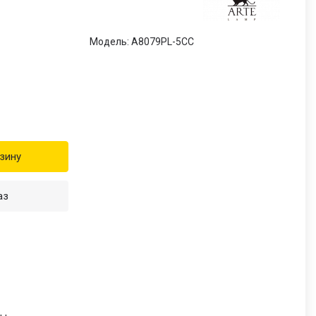
Модель: A8079PL-5CC
зину
аз
и