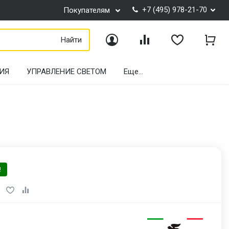
+7 (495) 978-21-70
Покупателям
Найти
Войти
Сравнение
Избранное
Корз
ИЯ
УПРАВЛЕНИЕ СВЕТОМ
Еще...
!