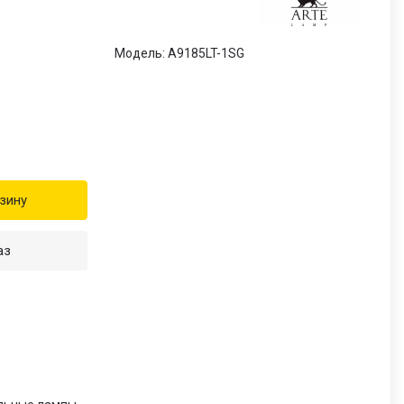
Модель: A9185LT-1SG
зину
аз
и