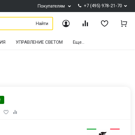
+7 (495) 978-21-70
Покупателям
Найти
Войти
Сравнение
Избранное
Корз
ИЯ
УПРАВЛЕНИЕ СВЕТОМ
Еще...
!