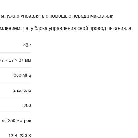
рым нужно управлять с помощью передатчиков или
лением, т.е. у блока управления свой провод питания, а
43 г
47 × 17 × 37 мм
868 МГц
2 канала
200
до 250 метров
12 В
,
220 В