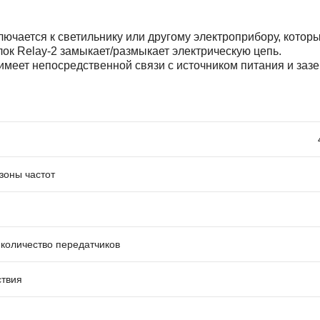
лючается к светильнику или другому электроприбору, кото
лок Relay-2 замыкает/размыкает электрическую цепь.
меет непосредственной связи с источником питания и зазем
зоны частот
количество передатчиков
ствия