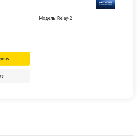
Модель: Relay-2
зину
аз