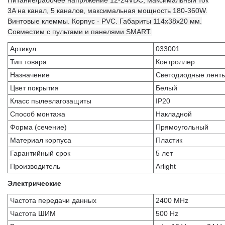
Питание/рабочее напряжение 12-24VDC, максимальный ток
3A на канал, 5 каналов, максимальная мощность 180-360W.
Винтовые клеммы. Корпус - PVC. Габариты 114x38x20 мм.
Совместим с пультами и панелями SMART.
Артикул
033001
Тип товара
Контроллер
Назначение
Светодиодные лент
Цвет покрытия
Белый
Класс пылевлагозащиты
IP20
Способ монтажа
Накладной
Форма (сечение)
Прямоугольный
Материал корпуса
Пластик
Гарантийный срок
5 лет
Производитель
Arlight
Электрические
Частота передачи данных
2400 MHz
Частота ШИМ
500 Hz