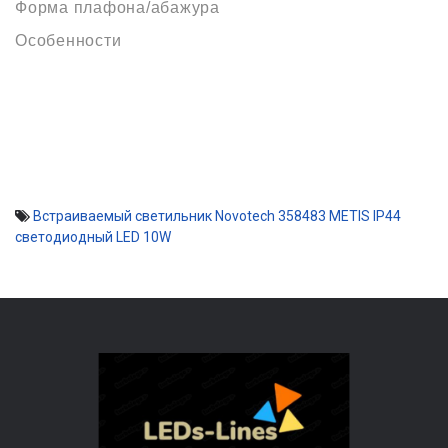
Форма плафона/абажура
Особенности
Встраиваемый светильник Novotech 358483 METIS IP44
светодиодный LED 10W